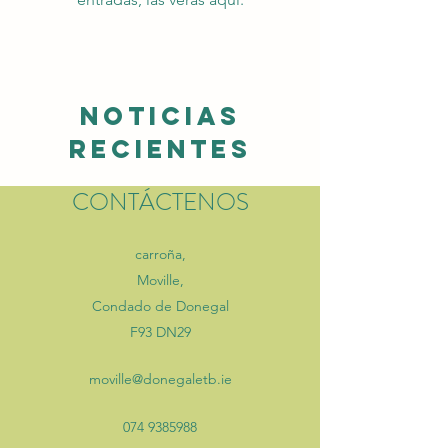
Noticias
recientes
CONTÁCTENOS
carroña,
Moville,
Condado de Donegal
F93 DN29
moville@donegaletb.ie
074 9385988