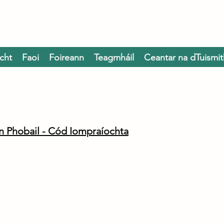
cht
Faoi
Foireann
Teagmháil
Ceantar na dTuismit
n Phobail - Cód Iompraíochta
074 9385988