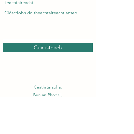
Teachtaireacht
Cuir isteach
Ceathrúnabha,
Bun an Phobail,
Dhún na nGall
F93 DN29
moville@donegaletb.ie